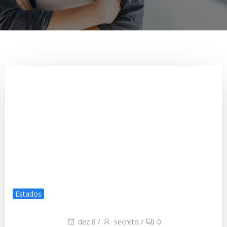
Estados
dez 8
/
secreto
/
0