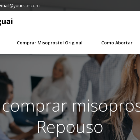
email@yoursite.com
guai
Comprar Misoprostol Original
Como Abortar
n comprar misopro
Repouso