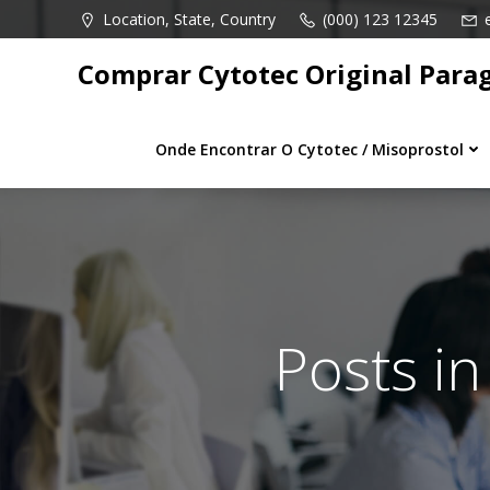
Pular
Location, State, Country
(000) 123 12345
para
o
Comprar Cytotec Original Para
conteúdo
Onde Encontrar O Cytotec / Misoprostol
Posts i