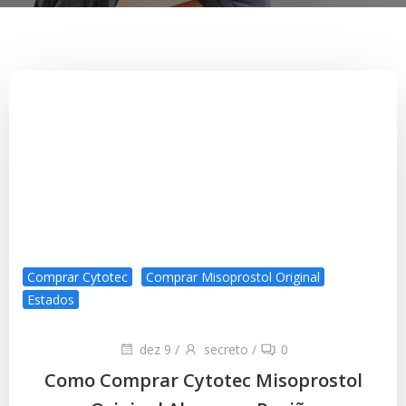
Comprar Cytotec
Comprar Misoprostol Original
Estados
dez 9
/
secreto
/
0
Como Comprar Cytotec Misoprostol