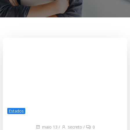
Estados
maio 13
/
secreto
/
0