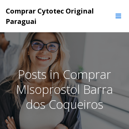
Pular
Comprar Cytotec Original
para
o
Paraguai
conteúdo
Posts in Comprar
MIsoprostol Barra
dos Coqueiros