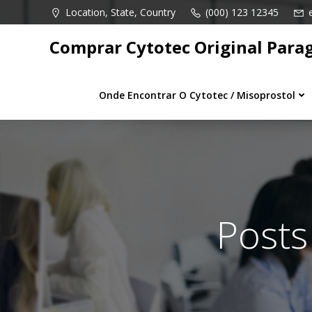
Pular
Location, State, Country
(000) 123 12345
para
o
Comprar Cytotec Original Para
conteúdo
Onde Encontrar O Cytotec / Misoprostol
Posts