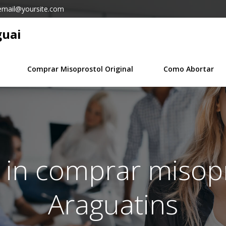
email@yoursite.com
guai
Comprar Misoprostol Original
Como Abortar
 in comprar misop
Araguatins