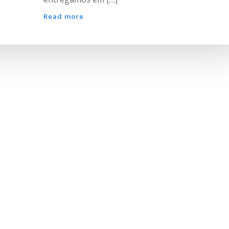
Read more