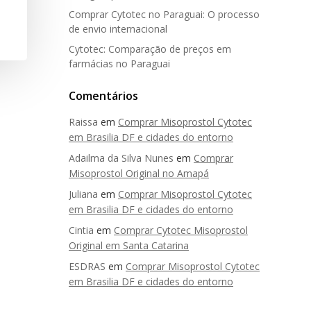
Comprar Cytotec no Paraguai: O processo
de envio internacional
Cytotec: Comparação de preços em
farmácias no Paraguai
Comentários
Raissa
em
Comprar Misoprostol Cytotec
em Brasilia DF e cidades do entorno
Adailma da Silva Nunes
em
Comprar
Misoprostol Original no Amapá
Juliana
em
Comprar Misoprostol Cytotec
em Brasilia DF e cidades do entorno
Cintia
em
Comprar Cytotec Misoprostol
Original em Santa Catarina
ESDRAS
em
Comprar Misoprostol Cytotec
em Brasilia DF e cidades do entorno