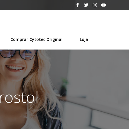
Comprar Cytotec Original
Loja
rostol