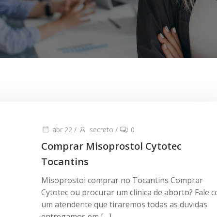
abr 22
/
secreto
/
0
Comprar Misoprostol Cytotec
Tocantins
Misoprostol comprar no Tocantins Comprar
Cytotec ou procurar um clinica de aborto? Fale 
um atendente que tiraremos todas as duvidas
entregamos em […]