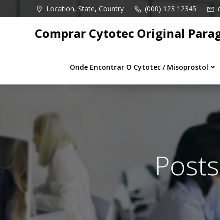
Pular
Location, State, Country
(000) 123 12345
para
o
Comprar Cytotec Original Para
conteúdo
Onde Encontrar O Cytotec / Misoprostol
Posts