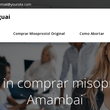
email@yoursite.com
guai
Comprar Misoprostol Original
Como Abortar
 in comprar misop
Amambai