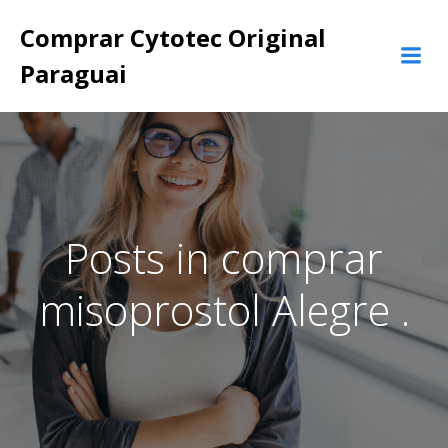
Pular
Comprar Cytotec Original
para
o
Paraguai
conteúdo
Posts in comprar
misoprostol Alegre .