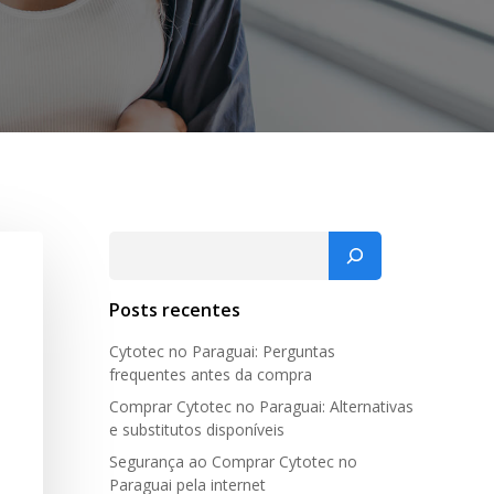
Pesquisar
Posts recentes
Cytotec no Paraguai: Perguntas
frequentes antes da compra
Comprar Cytotec no Paraguai: Alternativas
e substitutos disponíveis
Segurança ao Comprar Cytotec no
Paraguai pela internet