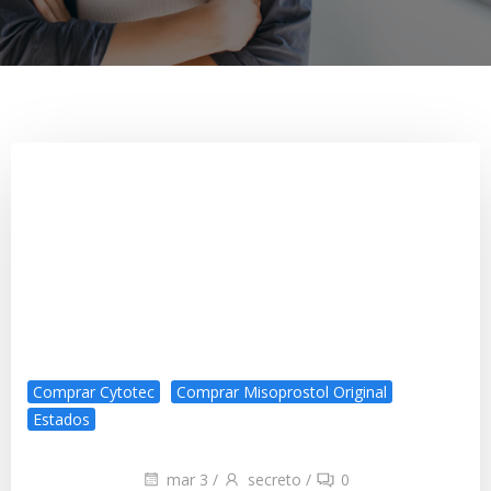
Comprar Cytotec
Comprar Misoprostol Original
Estados
mar 3
/
secreto
/
0