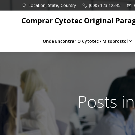
Pular
Location, State, Country
(000) 123 12345
para
o
Comprar Cytotec Original Para
conteúdo
Onde Encontrar O Cytotec / Misoprostol
Posts i