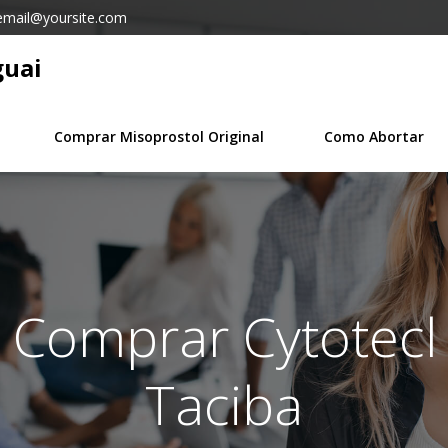
email@yoursite.com
guai
Comprar Misoprostol Original
Como Abortar
n Comprar Cytotecl 
Taciba