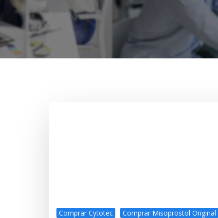
Comprar Cytotec
Comprar Misoprostol Original