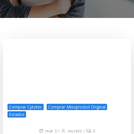
Comprar Cytotec
Comprar Misoprostol Original
Estados
mar 3
/
secreto
/
0