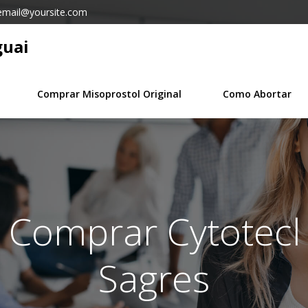
email@yoursite.com
guai
Comprar Misoprostol Original
Como Abortar
n Comprar Cytotecl 
Sagres