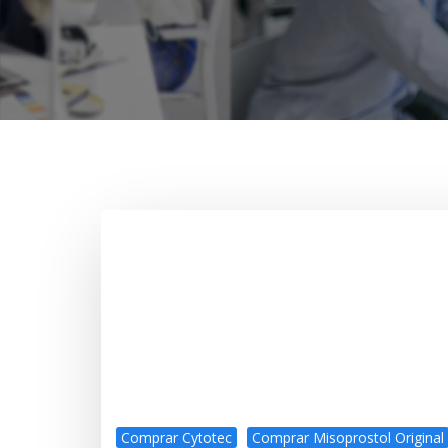
Comprar Cytotec
Comprar Misoprostol Original