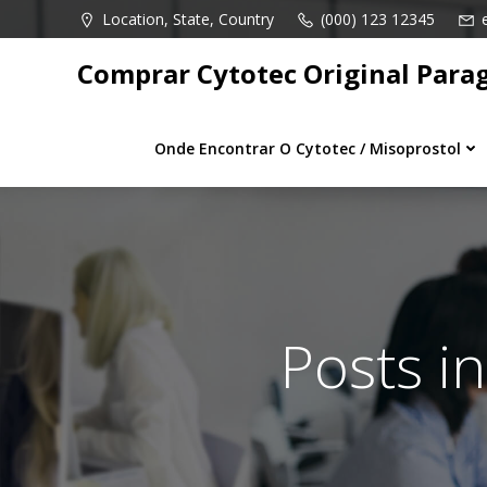
Pular
Location, State, Country
(000) 123 12345
para
o
Comprar Cytotec Original Para
conteúdo
Onde Encontrar O Cytotec / Misoprostol
Posts i