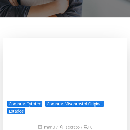
Comprar Cytotec
Comprar Misoprostol Original
Estados
mar 3
/
secreto
/
0