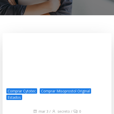
Comprar Cytotec
Comprar Misoprostol Original
Estados
mar 3
/
secreto
/
0