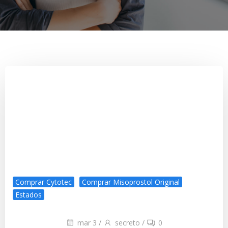
Comprar Cytotec
Comprar Misoprostol Original
Estados
mar 3
/
secreto
/
0