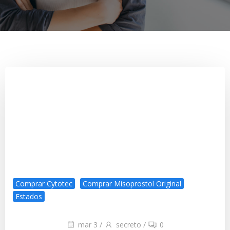
Comprar Cytotec
Comprar Misoprostol Original
Estados
mar 3
/
secreto
/
0