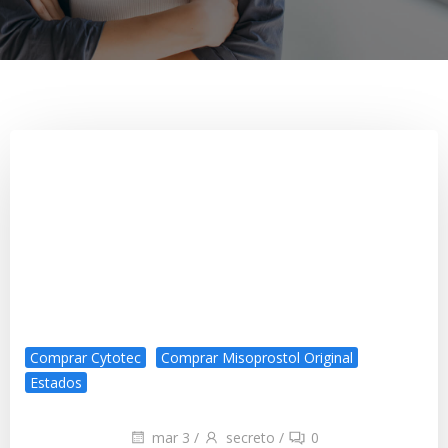
Comprar Cytotec
Comprar Misoprostol Original
Estados
mar 3
/
secreto
/
0