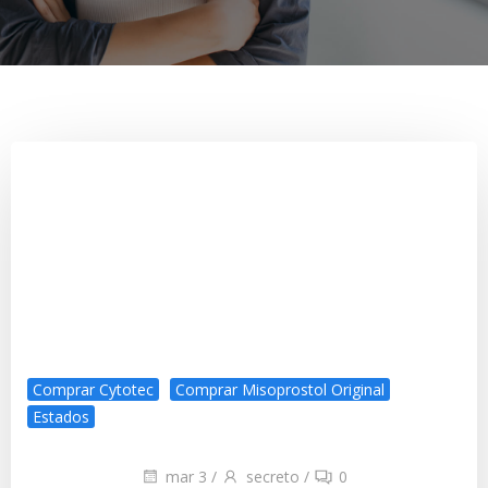
Comprar Cytotec
Comprar Misoprostol Original
Estados
mar 3
/
secreto
/
0