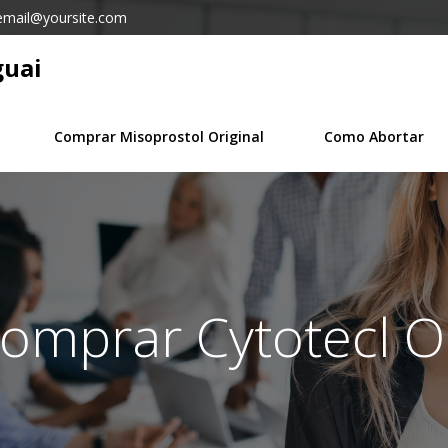
email@yoursite.com
guai
Comprar Misoprostol Original
Como Abortar
omprar Cytotecl Or