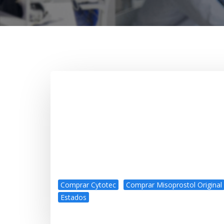
Comprar Cytotec
Comprar Misoprostol Original
Estados