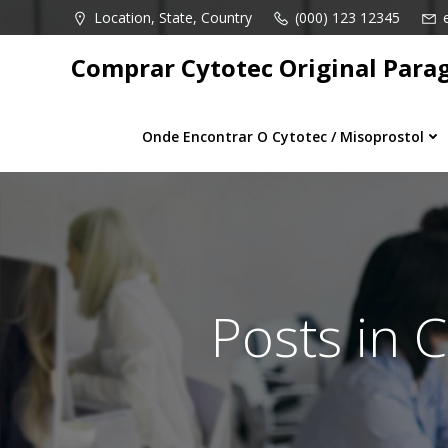
Pular
Location, State, Country
(000) 123 12345
para
o
Comprar Cytotec Original Para
conteúdo
Onde Encontrar O Cytotec / Misoprostol
Posts in C