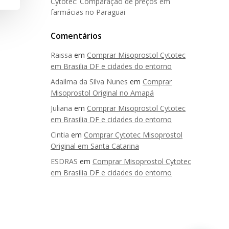
Cytotec: Comparação de preços em
farmácias no Paraguai
Comentários
Raissa
em
Comprar Misoprostol Cytotec
em Brasilia DF e cidades do entorno
Adailma da Silva Nunes
em
Comprar
Misoprostol Original no Amapá
Juliana
em
Comprar Misoprostol Cytotec
em Brasilia DF e cidades do entorno
Cintia
em
Comprar Cytotec Misoprostol
Original em Santa Catarina
ESDRAS
em
Comprar Misoprostol Cytotec
em Brasilia DF e cidades do entorno