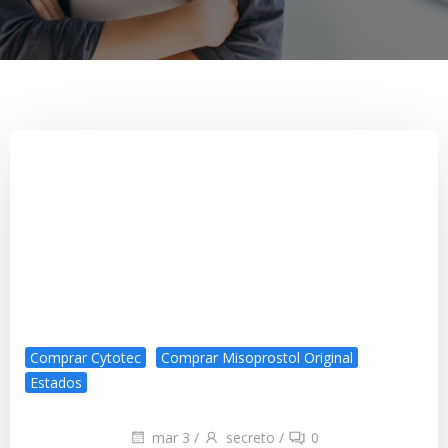
Comprar Cytotec
Comprar Misoprostol Original
Estados
mar 3
/
secreto
/
0