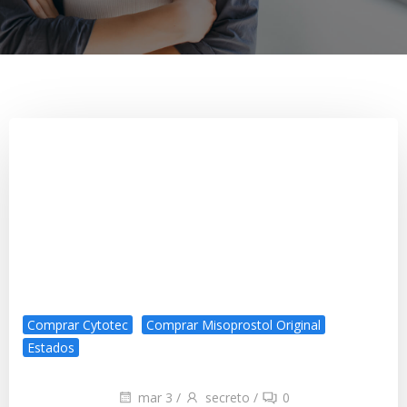
Comprar Cytotec
Comprar Misoprostol Original
Estados
mar 3
/
secreto
/
0