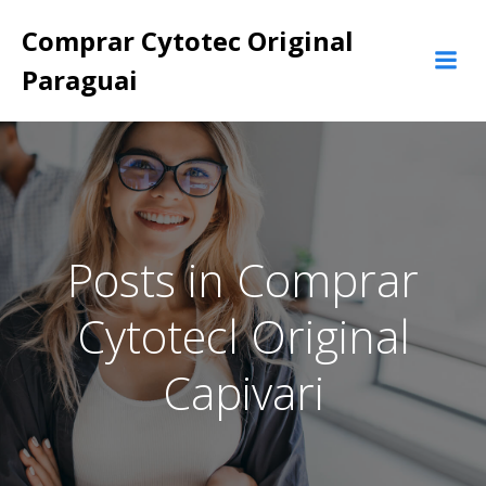
Pular
Comprar Cytotec Original
para
o
Paraguai
conteúdo
Posts in Comprar
Cytotecl Original
Capivari