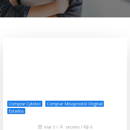
Comprar Cytotec
Comprar Misoprostol Original
Estados
mar 3
/
secreto
/
0