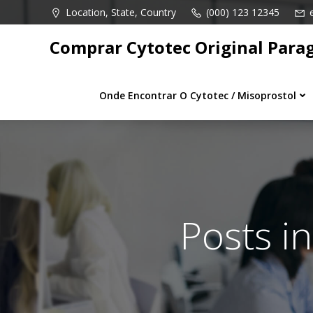
Pular
Location, State, Country
(000) 123 12345
para
o
Comprar Cytotec Original Para
conteúdo
Onde Encontrar O Cytotec / Misoprostol
Posts i