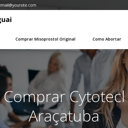
email@yoursite.com
guai
Comprar Misoprostol Original
Como Abortar
n Comprar Cytotecl 
Araçatuba