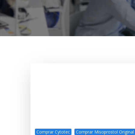
Comprar Cytotec
Comprar Misoprostol Original