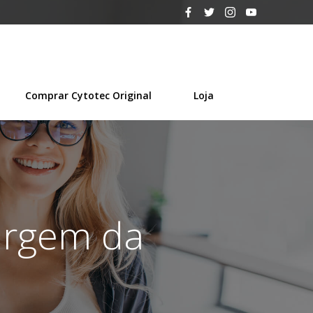
Comprar Cytotec Original
Loja
Virgem da