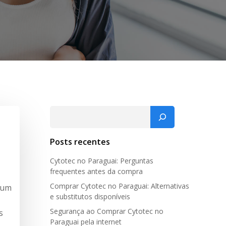
Pesquisar
Posts recentes
Cytotec no Paraguai: Perguntas
frequentes antes da compra
Comprar Cytotec no Paraguai: Alternativas
 um
e substitutos disponíveis
Segurança ao Comprar Cytotec no
s
Paraguai pela internet