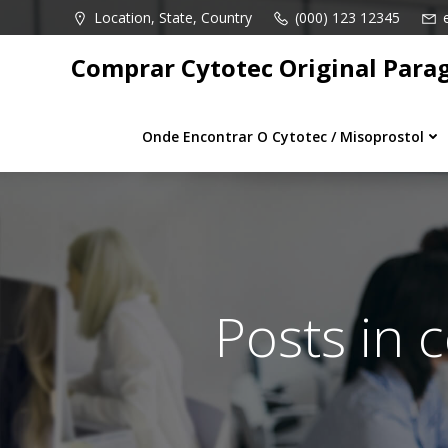
Pular
Location, State, Country
(000) 123 12345
para
o
Comprar Cytotec Original Para
conteúdo
Onde Encontrar O Cytotec / Misoprostol
Posts in 