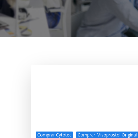
Comprar Cytotec
Comprar Misoprostol Original