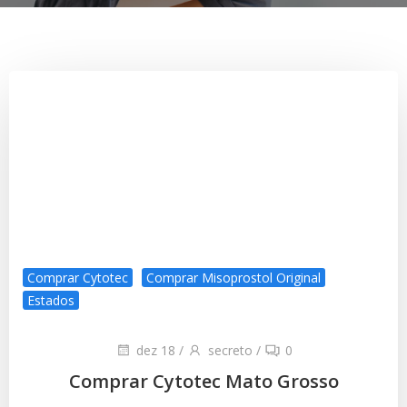
Comprar Cytotec
Comprar Misoprostol Original
Estados
dez 18
/
secreto
/
0
Comprar Cytotec Mato Grosso