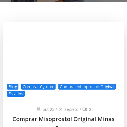
Blog
Comprar Cytotec
Comprar Misoprostol Original
Estados
out 23
/
secreto
/
0
Comprar Misoprostol Original Minas