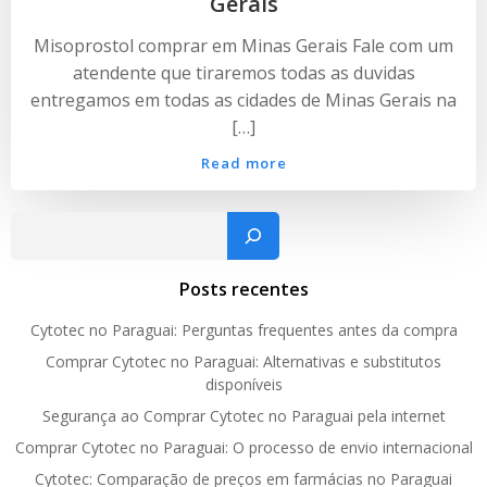
Gerais
Misoprostol comprar em Minas Gerais Fale com um
atendente que tiraremos todas as duvidas
entregamos em todas as cidades de Minas Gerais na
[…]
Read more
Pesquisar
Posts recentes
Cytotec no Paraguai: Perguntas frequentes antes da compra
Comprar Cytotec no Paraguai: Alternativas e substitutos
disponíveis
Segurança ao Comprar Cytotec no Paraguai pela internet
Comprar Cytotec no Paraguai: O processo de envio internacional
Cytotec: Comparação de preços em farmácias no Paraguai