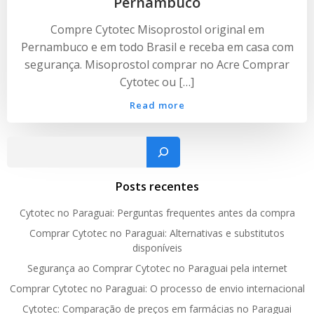
Pernambuco
Compre Cytotec Misoprostol original em
Pernambuco e em todo Brasil e receba em casa com
segurança. Misoprostol comprar no Acre Comprar
Cytotec ou […]
Read more
Pesquisar
Posts recentes
Cytotec no Paraguai: Perguntas frequentes antes da compra
Comprar Cytotec no Paraguai: Alternativas e substitutos
disponíveis
Segurança ao Comprar Cytotec no Paraguai pela internet
Comprar Cytotec no Paraguai: O processo de envio internacional
Cytotec: Comparação de preços em farmácias no Paraguai