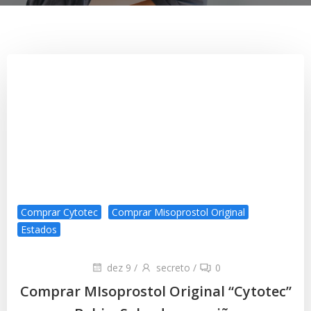
Comprar Cytotec
Comprar Misoprostol Original
Estados
dez 9
/
secreto
/
0
Comprar MIsoprostol Original “Cytotec”