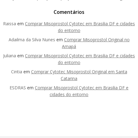
Comentários
Raissa
em
Comprar Misoprostol Cytotec em Brasilia DF e cidades
do entorno
Adailma da Silva Nunes
em
Comprar Misoprostol Original no
Amapá
Juliana
em
Comprar Misoprostol Cytotec em Brasilia DF e cidades
do entorno
Cintia
em
Comprar Cytotec Misoprostol Original em Santa
Catarina
ESDRAS
em
Comprar Misoprostol Cytotec em Brasilia DF e
cidades do entorno