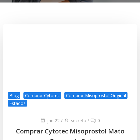
Blog
Comprar Cytotec
Comprar Misoprostol Original
Estados
jan 22
/
secreto
/
0
Comprar Cytotec Misoprostol Mato