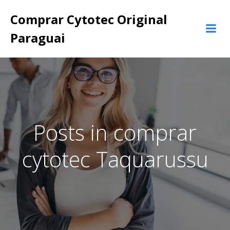
Pular
Comprar Cytotec Original
para
o
Paraguai
conteúdo
Posts in comprar
cytotec Taquarussu