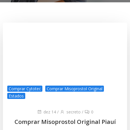
Comprar Cytotec
Comprar Misoprostol Original
Estados
dez 14
/
secreto
/
0
Comprar Misoprostol Original Piauí