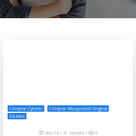
Comprar Cytotec
Comprar Misoprostol Original
Estados
dez 14
/
secreto
/
0