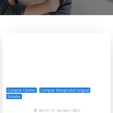
Comprar Cytotec
Comprar Misoprostol Original
Estados
dez 9
/
secreto
/
0