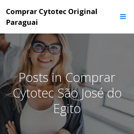
Pular
Comprar Cytotec Original
para
o
Paraguai
conteúdo
Posts in Comprar
Cytotec São José do
Egito