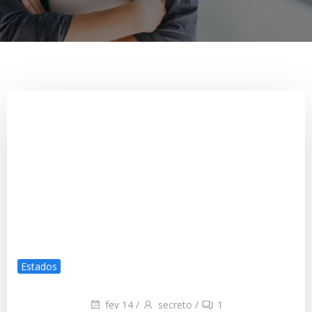
Estados
fev 14
/
secreto
/
1