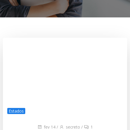
Estados
fev 14
/
secreto
/
1