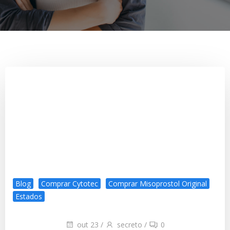
Blog
Comprar Cytotec
Comprar Misoprostol Original
Estados
out 23
/
secreto
/
0