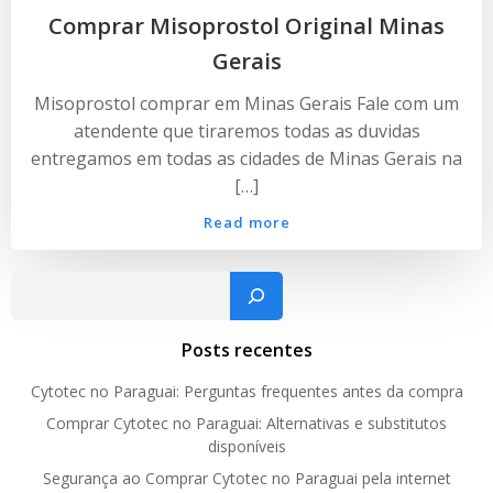
Comprar Misoprostol Original Minas
Gerais
Misoprostol comprar em Minas Gerais Fale com um
atendente que tiraremos todas as duvidas
entregamos em todas as cidades de Minas Gerais na
[…]
Read more
Pesquisar
Posts recentes
Cytotec no Paraguai: Perguntas frequentes antes da compra
Comprar Cytotec no Paraguai: Alternativas e substitutos
disponíveis
Segurança ao Comprar Cytotec no Paraguai pela internet