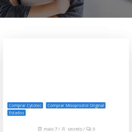
Comprar Cytotec
Comprar Misoprostol Original
Estados
maio 7
/
secreto
/
0