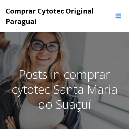
Pular
Comprar Cytotec Original
para
o
Paraguai
conteúdo
Posts in comprar
cytotec Santa Maria
do Suaçuí