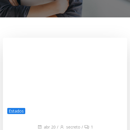
Estados
abr 20
/
secreto
/
1