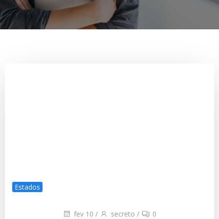
Estados
fev 10
/
secreto
/
0