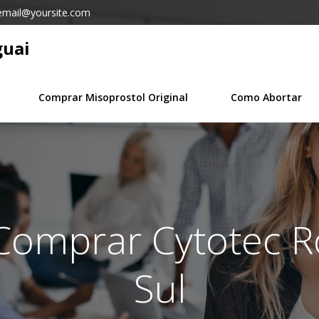
email@yoursite.com
guai
Comprar Misoprostol Original
Como Abortar
 Comprar Cytotec R
Sul