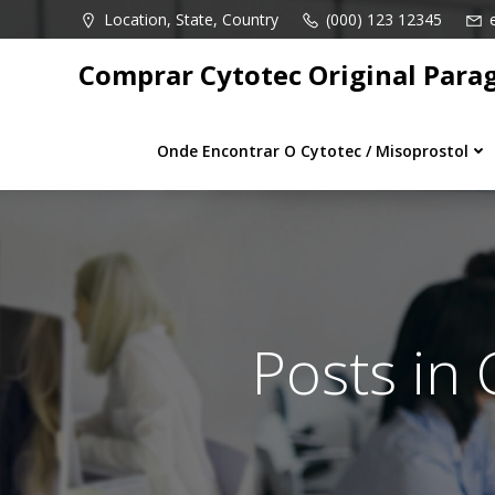
Pular
Location, State, Country
(000) 123 12345
para
o
Comprar Cytotec Original Para
conteúdo
Onde Encontrar O Cytotec / Misoprostol
Posts in