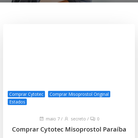
Comprar Cytotec
Comprar Misoprostol Original
Estados
maio 7
/
secreto
/
0
Comprar Cytotec Misoprostol Paraíba