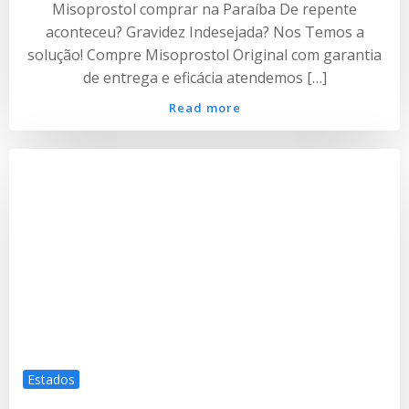
Misoprostol comprar na Paraíba De repente
aconteceu? Gravidez Indesejada? Nos Temos a
solução! Compre Misoprostol Original com garantia
de entrega e eficácia atendemos […]
Read more
Estados