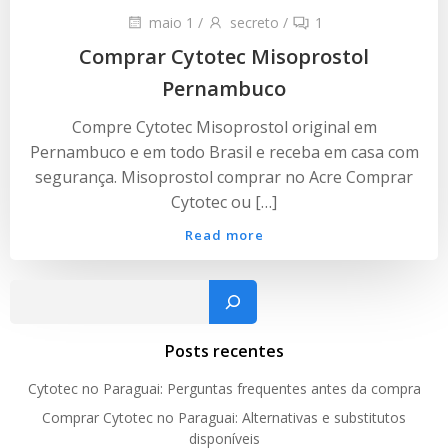
maio 1
/
secreto
/
1
Comprar Cytotec Misoprostol
Pernambuco
Compre Cytotec Misoprostol original em
Pernambuco e em todo Brasil e receba em casa com
segurança. Misoprostol comprar no Acre Comprar
Cytotec ou […]
Read more
Pesquisar
Posts recentes
Cytotec no Paraguai: Perguntas frequentes antes da compra
Comprar Cytotec no Paraguai: Alternativas e substitutos
disponíveis