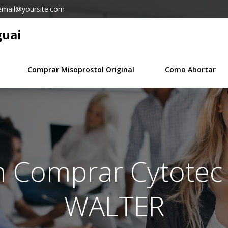
email@yoursite.com
guai
Comprar Misoprostol Original
Como Abortar
in Comprar Cytote
WALTER