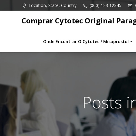
Pular
Location, State, Country
(000) 123 12345
para
o
Comprar Cytotec Original Para
conteúdo
Onde Encontrar O Cytotec / Misoprostol
Posts 