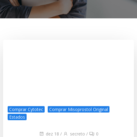
Comprar Cytotec
Comprar Misoprostol Original
Estados
dez 18
/
secreto
/
0