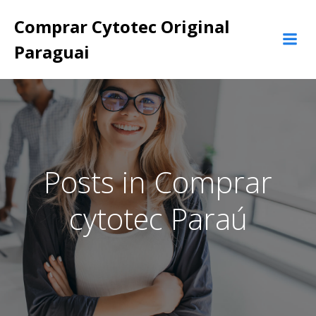
Pular
Comprar Cytotec Original
para
o
Paraguai
conteúdo
Posts in Comprar
cytotec Paraú