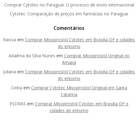
Comprar Cytotec no Paraguai: O processo de envio internacional
Cytotec: Comparação de preços em farmácias no Paraguai
Comentários
Raissa
em
Comprar Misoprostol Cytotec em Brasilia DF e cidades
do entorno
Adailma da Silva Nunes
em
Comprar Misoprostol Original no
Amapá
Juliana
em
Comprar Misoprostol Cytotec em Brasilia DF e cidades
do entorno
Cintia
em
Comprar Cytotec Misoprostol Original em Santa
Catarina
ESDRAS
em
Comprar Misoprostol Cytotec em Brasilia DF e
cidades do entorno