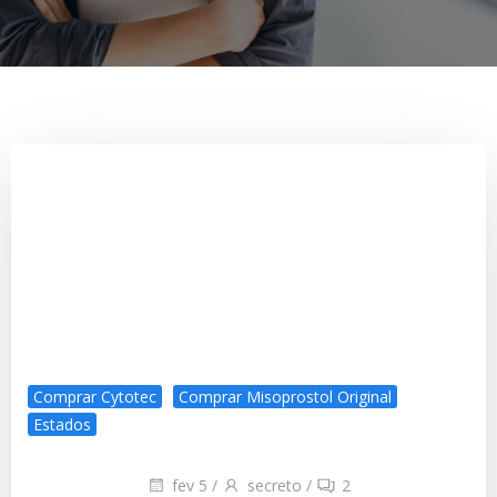
Comprar Cytotec
Comprar Misoprostol Original
Estados
fev 5
/
secreto
/
2