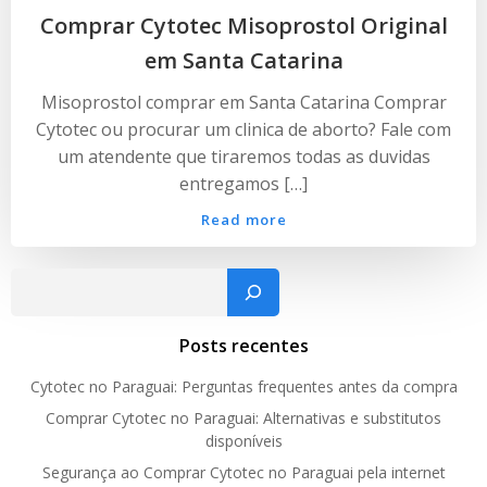
Comprar Cytotec Misoprostol Original
em Santa Catarina
Misoprostol comprar em Santa Catarina Comprar
Cytotec ou procurar um clinica de aborto? Fale com
um atendente que tiraremos todas as duvidas
entregamos […]
Read more
Pesquisar
Posts recentes
Cytotec no Paraguai: Perguntas frequentes antes da compra
Comprar Cytotec no Paraguai: Alternativas e substitutos
disponíveis
Segurança ao Comprar Cytotec no Paraguai pela internet