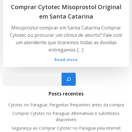
Comprar Cytotec Misoprostol Original
em Santa Catarina
Misoprostol comprar em Santa Catarina Comprar
Cytotec ou procurar um clinica de aborto? Fale com
um atendente que tiraremos todas as duvidas
entregamos […]
Read more
Pesquisar
Posts recentes
Cytotec no Paraguai: Perguntas frequentes antes da compra
Comprar Cytotec no Paraguai: Alternativas e substitutos
disponíveis
Segurança ao Comprar Cytotec no Paraguai pela internet