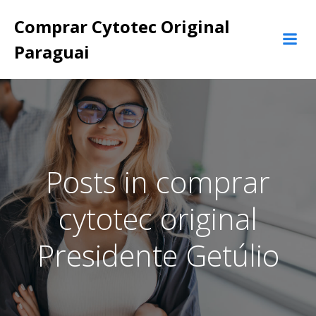
Pular
Comprar Cytotec Original
para
o
Paraguai
conteúdo
Posts in comprar
cytotec original
Presidente Getúlio