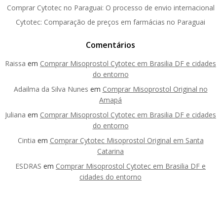
Comprar Cytotec no Paraguai: O processo de envio internacional
Cytotec: Comparação de preços em farmácias no Paraguai
Comentários
Raissa
em
Comprar Misoprostol Cytotec em Brasilia DF e cidades
do entorno
Adailma da Silva Nunes
em
Comprar Misoprostol Original no
Amapá
Juliana
em
Comprar Misoprostol Cytotec em Brasilia DF e cidades
do entorno
Cintia
em
Comprar Cytotec Misoprostol Original em Santa
Catarina
ESDRAS
em
Comprar Misoprostol Cytotec em Brasilia DF e
cidades do entorno