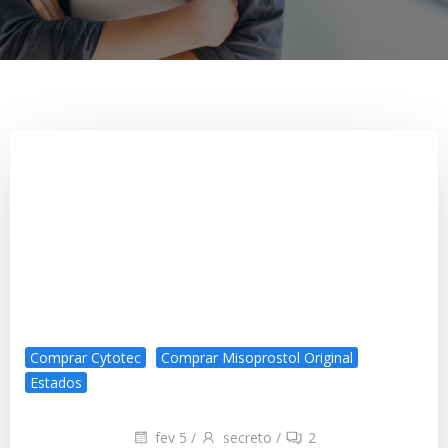
Comprar Cytotec
Comprar Misoprostol Original
Estados
fev 5
/
secreto
/
2