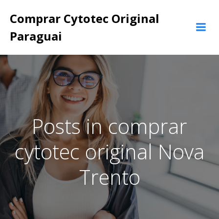
Pular
Comprar Cytotec Original
para
o
Paraguai
conteúdo
Posts in comprar
cytotec original Nova
Trento