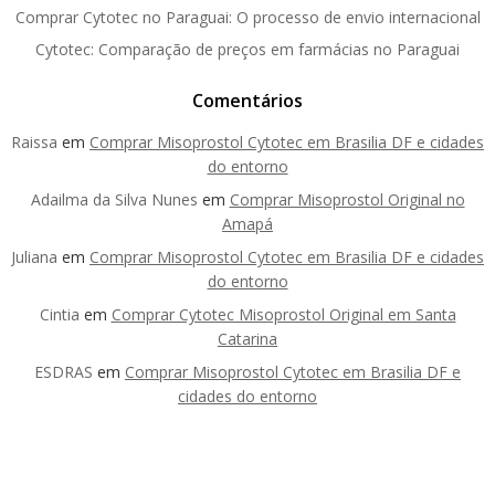
Comprar Cytotec no Paraguai: O processo de envio internacional
Cytotec: Comparação de preços em farmácias no Paraguai
Comentários
Raissa
em
Comprar Misoprostol Cytotec em Brasilia DF e cidades
do entorno
Adailma da Silva Nunes
em
Comprar Misoprostol Original no
Amapá
Juliana
em
Comprar Misoprostol Cytotec em Brasilia DF e cidades
do entorno
Cintia
em
Comprar Cytotec Misoprostol Original em Santa
Catarina
ESDRAS
em
Comprar Misoprostol Cytotec em Brasilia DF e
cidades do entorno